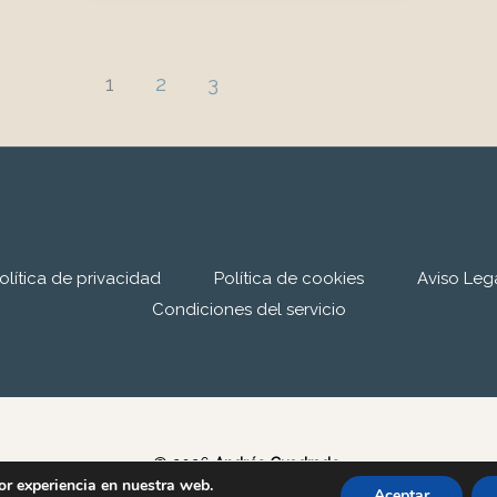
Introducción.
La
filosofía
1
2
3
a
los
16
años,
la
paradoja
olítica de privacidad
Política de cookies
Aviso Leg
de
Condiciones del servicio
la
comodidad
y
la
felicidad,
© 2026
Andrés Cuadrado.
or experiencia en nuestra web.
la
Aceptar