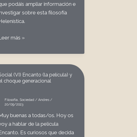
que podáis ampliar información e
investigar sobre esta filosofía
Helenística.
44
Leer más »
Entrevista
con
Miguel
Campos
Social (VI) Encanto (la película) y
sobre
el choque generacional
estoicismo
Filosofía
,
Sociedad
/
Andres
/
20/09/2023
Muy buenas a todas/os. Hoy os
voy a hablar de la película
Encanto. Es curiosos que decida