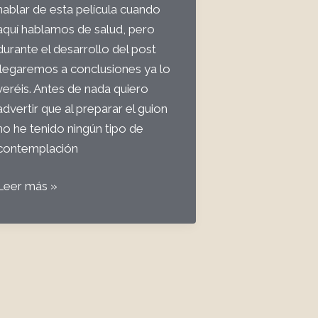
hablar de esta película cuando
aquí hablamos de salud, pero
durante el desarrollo del post
llegaremos a conclusiones ya lo
veréis. Antes de nada quiero
advertir que al preparar el guion
no he tenido ningún tipo de
contemplación
Social
Leer más »
(VI)
Encanto
la
película)
y
el