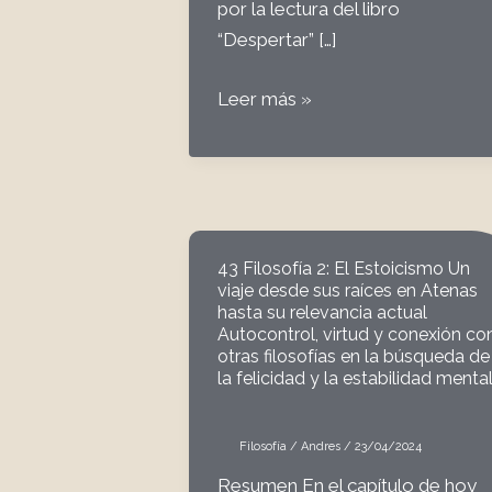
por la lectura del libro
“Despertar” […]
#54
Leer más »
a
Propósito
del
Vitalistmo
43 Filosofía 2: El Estoicismo Un
viaje desde sus raíces en Atenas
hasta su relevancia actual
Autocontrol, virtud y conexión co
otras filosofías en la búsqueda de
la felicidad y la estabilidad menta
Filosofía
/
Andres
/
23/04/2024
Resumen En el capítulo de hoy