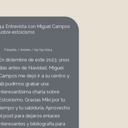
44 Entrevista con Miguel Campos
sobre estoicismo
Filosofía
/
Andres
/
05/05/2024
En diciembre de este 2023, unos
días antes de Navidad, Miguel
Campos me dejó ir a su centro y
allí pudimos grabar una
interesantísima charla sobre
Estoicismo. Gracias Miki por tu
tiempo y tu sabiduría. Aprovecho
el post para dejaros enlaces
interesantes y bibliografía para