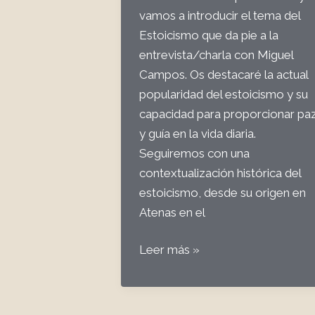
vamos a introducir el tema del
Estoicismo que da pie a la
entrevista/charla con Miguel
Campos. Os destacaré la actual
popularidad del estoicismo y su
capacidad para proporcionar pa
y guía en la vida diaria.
Seguiremos con una
contextualización histórica del
estoicismo, desde su origen en
Atenas en el
43
Leer más »
Filosofía
2:
El