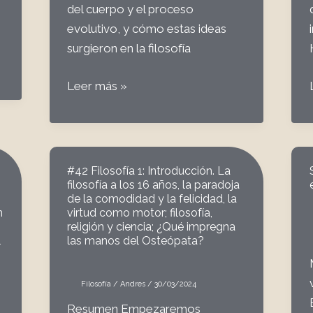
del cuerpo y el proceso
evolutivo, y cómo estas ideas
surgieron en la filosofía
#46
Leer más »
La
vida
2.1.
Introducción
#42 Filosofía 1: Introducción. La
al
filosofía a los 16 años, la paradoja
de la comodidad y la felicidad, la
origen
n
virtud como motor; filosofía,
de
religión y ciencia; ¿Qué impregna
l
las manos del Osteópata?
la
vida
Filosofía
/
Andres
/
30/03/2024
Resumen Empezaremos