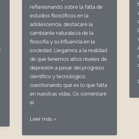
reflexionando sobre la falta de
estudios filosóficos en la
adolescencia, destacaré la
cambiante naturaleza de la
filosofía y su influencia en la
z
sociedad. Llegamos a la realidad
de que tenemos altos niveles de
depresión a pesar del progreso
científico y tecnológico,
cuestionando qué es lo que falta
en nuestras vidas. Os comentaré
el
(
#42
Leer más »
Filosofía
1: