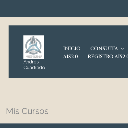
Ir
al
contenido
INICIO
CONSULTA
AIS2.0
REGISTRO AIS2.
Andrés
Cuadrado
Mis Cursos