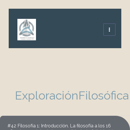
Ir
al
contenido
ExploraciónFilosófica
#42 Filosofía 1: Introducción. La filosofía a los 16