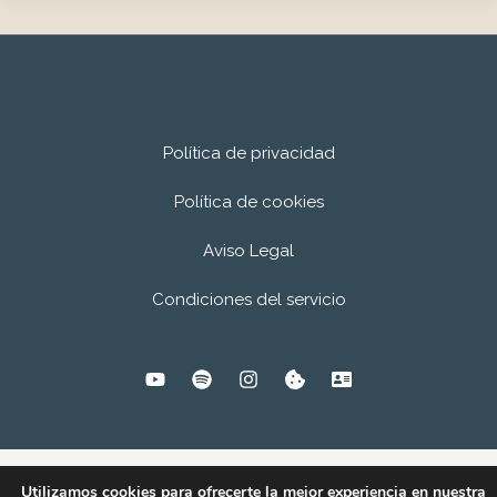
Introducción.
La
filosofía
a
los
Política de privacidad
16
Política de cookies
años,
la
Aviso Legal
paradoja
Condiciones del servicio
de
la
comodidad
y
la
felicidad,
Utilizamos cookies para ofrecerte la mejor experiencia en nuestra
la