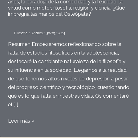
años, la paradoja de la comodidad y la felicidad, la
virtud como motor; filosofía, religión y ciencia; ¿Qué
impregna las manos del Osteópata?
Filosofía
/
Andres
/
30/03/2024
Resumen Empezaremos reflexionando sobre la
falta de estudios filosóficos en la adolescencia,
destacaré la cambiante naturaleza de la filosofía y
su influencia en la sociedad. Llegamos a la realidad
de que tenemos altos niveles de depresión a pesar
del progreso científico y tecnológico, cuestionando
qué es lo que falta en nuestras vidas. Os comentaré
el […]
#42
Leer más »
Filosofía
1: