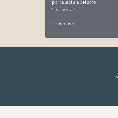
por la lectura del libro
“Despertar” […]
#54
Leer más »
a
Propósito
del
Vitalistmo
P