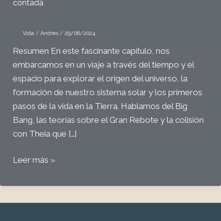
contada
Vida
/
Andres
/
29/08/2024
Resumen En este fascinante capítulo, nos
embarcamos en un viaje a través del tiempo y el
espacio para explorar el origen del universo, la
formación de nuestro sistema solar y los primeros
pasos de la vida en la Tierra. Hablamos del Big
Bang, las teorías sobre el Gran Rebote y la colisión
con Theia que […]
#
Leer más »
53
La
vida
2.5: