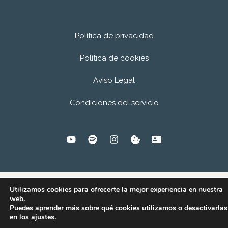
La
Historia
más
Política de privacidad
bonita
Política de cookies
jamás
contada
Aviso Legal
Condiciones del servicio
Utilizamos cookies para ofrecerte la mejor experiencia en nuestra
© 2026
Andrés Cuadrado.
web.
Puedes aprender más sobre qué cookies utilizamos o desactivarlas
en los
ajustes
.