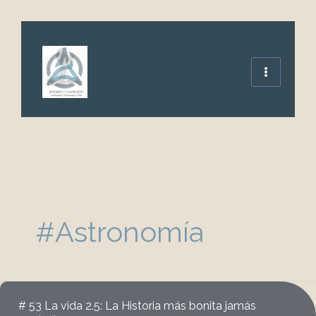
Ir
al
contenido
#Astronomía
# 53 La vida 2.5: La Historia más bonita jamás