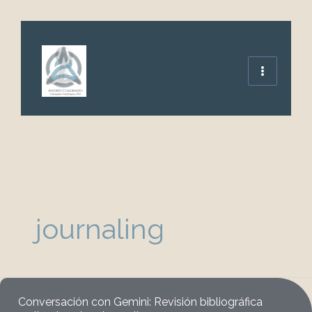
Ir
al
contenido
journaling
Conversación con Gemini: Revisión bibliográfica