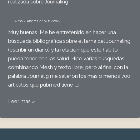
realizada sobre Journaling
Alma
/
Andres
/
16/11/2024
Muy buenas, Me he entretenido en hacer una
búsqueda bibliográfica sobre el tema del Journaling
(escribir un diario) y la relación que este hábito
pueda tener con las salud. Hice varias búsquedas,
combinando Mesh y texto libre, pero al final con la
palabra Journalig me salieron los mas o menos 700
artículos que pubmed tiene […]
Conversación
Leer más »
con
Gemini:
Revisión
bibliográfica