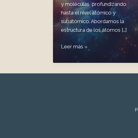
y moléculas, profundizando
hasta el nivel atómico y
subatómico. Abordamos la
estructura de los átomos […]
#48
Leer más »
La
Vidad
2.2:
Continuado
con
el
Origen
P
de
la
vida.