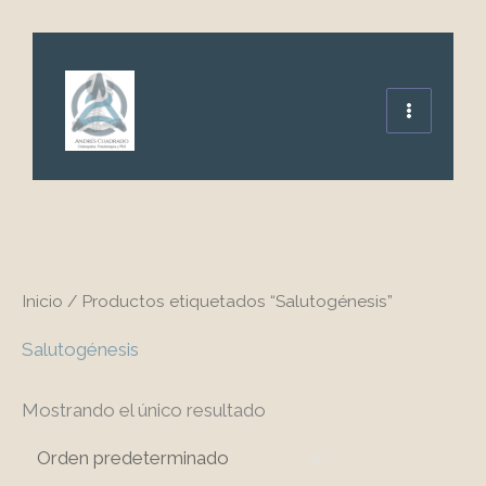
Ir
al
contenido
Inicio
/ Productos etiquetados “Salutogénesis”
Salutogénesis
Mostrando el único resultado